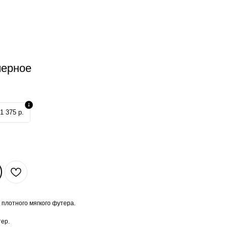
черное
1 375 р.
 плотного мягкого футера.
ер.