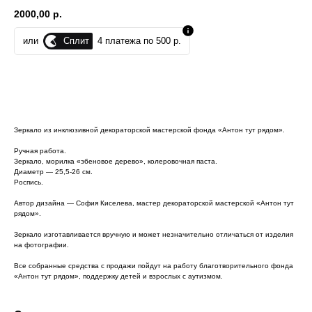
2000,00
р.
Сплит
или
4 платежа по 500 р.
В корзину
Зеркало из инклюзивной декораторской мастерской фонда «Антон тут рядом».
Ручная работа.
Зеркало, морилка «эбеновое дерево», колеровочная паста.
Диаметр — 25,5-26 см.
Роспись.
Автор дизайна — София Киселева, мастер декораторской мастерской «Антон тут
рядом».
Зеркало изготавливается вручную и может незначительно отличаться от изделия
на фотографии.
Все собранные средства с продажи пойдут на работу благотворительного фонда
«Антон тут рядом», поддержку детей и взрослых с аутизмом.