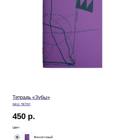
Тетрадь «Зубы»
SKU:
TET07
450
р.
Цвет
Фиолетовый