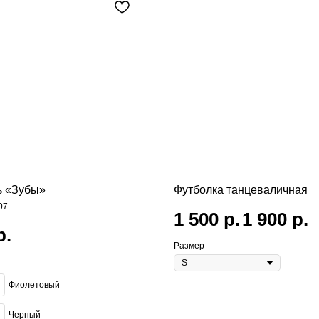
ь «Зубы»
Футболка танцеваличная
07
1 500
р.
1 900
р.
р.
Размер
Фиолетовый
Черный