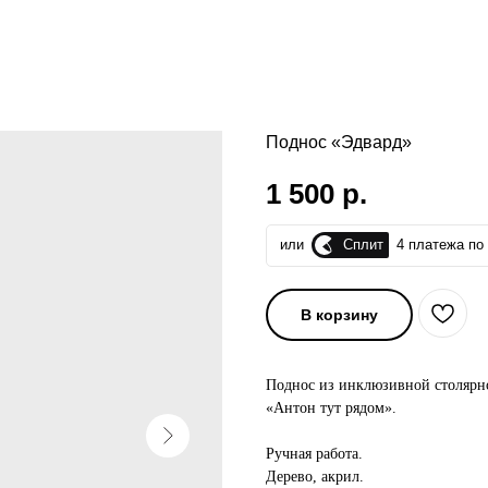
Поднос «Эдвард»
1 500
р.
Сплит
или
4 платежа по 
В корзину
Поднос из инклюзивной столярн
«Антон тут рядом».
Ручная работа.
Дерево, акрил.