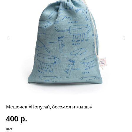
Мешочек «Попугай, богомол и мышь»
Но
400
р.
3
Цвет
Раз