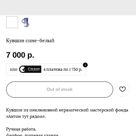
Кувшин сине-белый
7 000
р.
Сплит
или
4 платежа по 1 750 р.
Out of stock
Кувшин из инклюзивной керамической мастерской фонда
«Антон тут рядом».
Ручная работа.
Фарфор, пищевая глазурь.