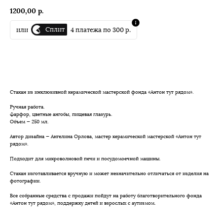
1200,00
р.
Сплит
или
4 платежа по 300 р.
В корзину
Стакан из инклюзивной керамической мастерской фонда «Антон тут рядом».
Ручная работа.
Фарфор, цветные ангобы, пищевая глазурь.
Объем — 250 мл.
Автор дизайна — Ангелина Орлова, мастер керамической мастерской «Антон тут
рядом».
Подходит для микроволновой печи и посудомоечной машины.
Стакан изготавливается вручную и может незначительно отличаться от изделия на
фотографии.
Все собранные средства с продажи пойдут на работу благотворительного фонда
«Антон тут рядом», поддержку детей и взрослых с аутизмом.