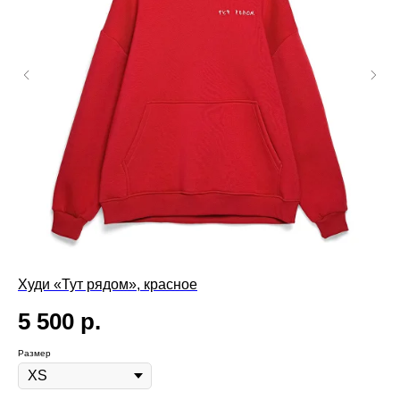
Худи «Тут рядом», красное
Но
SK
5 500
р.
3
Размер
Раз