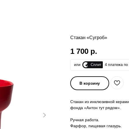
Стакан «Сугроб»
1 700
р.
Сплит
или
4 платежа по 
В корзину
Стакан из инклюзивной керам
фонда «Антон тут рядом».
Ручная работа.
Фарфор, пищевая глазурь.