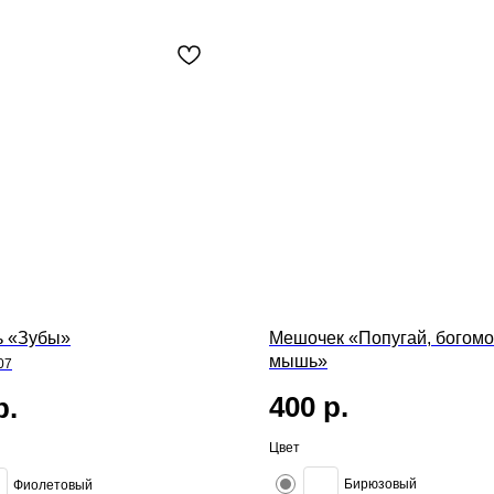
ь «Зубы»
Мешочек «Попугай, богомо
мышь»
07
400
р.
р.
Цвет
Бирюзовый
Фиолетовый