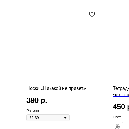
Носки «Никакой не привет»
Тетрад
SKU:
TET
390
р.
450
Размер
Цвет