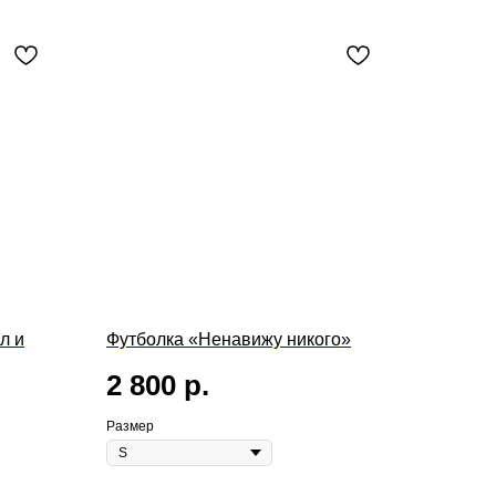
л и
Футболка «Ненавижу никого»
2 800
р.
Размер