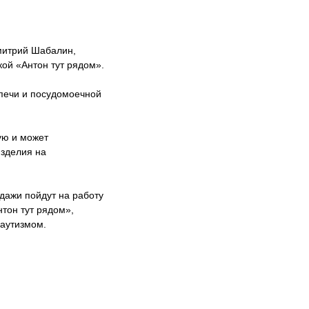
митрий Шабалин,
ой «Антон тут рядом».
печи и посудомоечной
ую и может
изделия на
дажи пойдут на работу
тон тут рядом»,
 аутизмом.