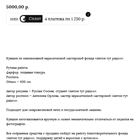
5000,00
р.
Сплит
или
4 платежа по 1 250 р.
В корзину
Кувшин из инклюзивной керамической мастерской фонда «Антон тут рядом».
Ручная работа.
Фарфор, пищевая глазурь.
Роспись.
Объем — 800 мл.
Автор рисунка — Руслан Сосиев, студент «Антон тут рядом».
Автор росписи — Ангелина Орлова, мастер керамической мастерской «Антон тут
рядом».
Подходит для микроволновой печи и посудомоечной машины.
Кувшин изготавливается вручную и может незначительно отличаться от изделия на
фотографии.
Все собранные средства с продажи пойдут на работу благотворительного фонда
«Антон тут рядом», поддержку детей и взрослых с аутизмом.