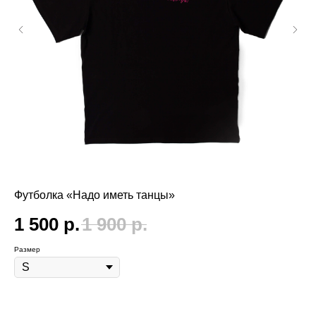
Футболка «Надо иметь танцы»
Ме
1 500
р.
1 900
р.
4
Размер
Цве