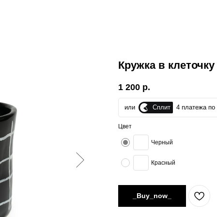
Кружка в клеточку
1 200
р.
Сплит
или
4 платежа по 
Цвет
Черный
Красный
_Buy_now_