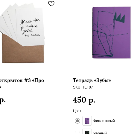
открыток #3 «Про
Тетрадь «Зубы»
»
SKU:
TET07
р.
р.
450
Цвет
Фиолетовый
Черный