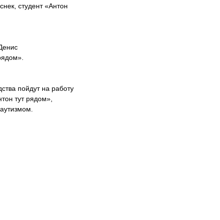
снек, студент «Антон
Денис
рядом».
ства пойдут на работу
тон тут рядом»,
 аутизмом.