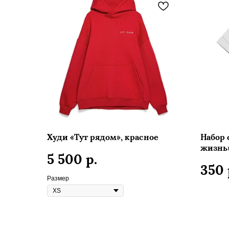
Худи «Тут рядом», красное
Набор 
жизнь
р.
5 500
350
Размер