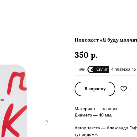
Попсокет «Я буду молчат
р.
350
Сплит
или
4 платежа по 
В корзину
Материал — пластик.
Диаметр — 40 мм.
Автор текста — Александр Гаф
тут рядом».