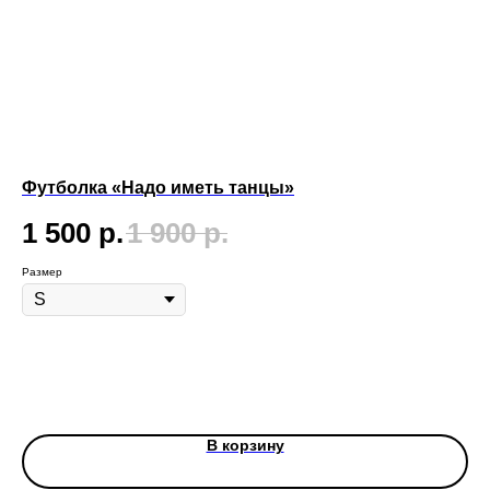
Футболка «Надо иметь танцы»
Ме
1 500
р.
1 900
р.
4
Размер
Цве
В корзину