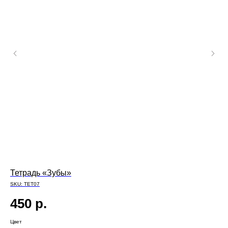
Тетрадь «Зубы»
Ме
SKU:
TET07
4
450
р.
Цве
Цвет