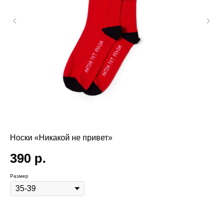
Носки «Никакой не привет»
Фу
390
р.
1
Размер
Раз