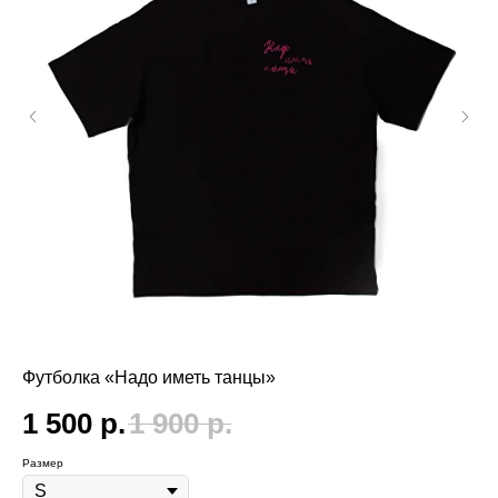
Футболка «Надо иметь танцы»
Фу
1 500
р.
1 900
р.
1
Размер
Раз